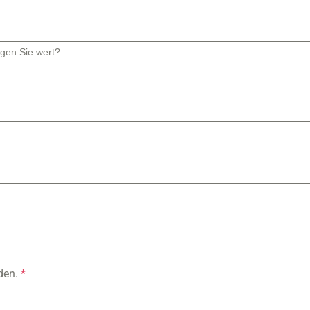
egen Sie wert?
rden.
*